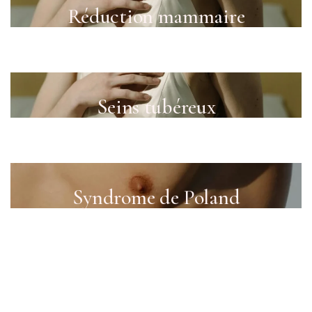
Réduction mammaire
Seins tubéreux
Syndrome de Poland