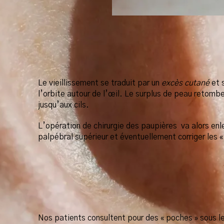
Le vieillissement se traduit par un
excès cutané
et 
l’orbite autour de l’œil. Le surplus de peau retombe
jusqu’aux cils.
L’opération de chirurgie des paupières va alors enle
palpébral supérieur et éventuellement corriger les «
Nos patients consultent pour des « poches » sous l