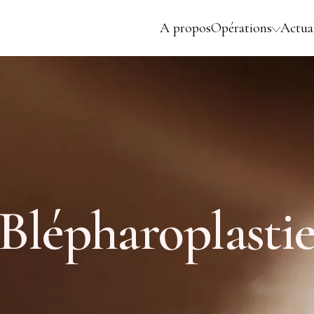
A propos
Opérations
Actual
Blépharoplasti