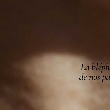
La bléph
de nos pa