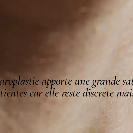
aroplastie apporte une grande sat
tientes car elle reste discrète mais