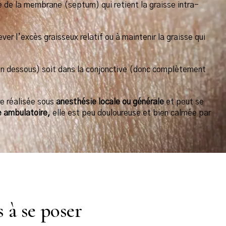
e de la membrane (septum) qui retient la graisse intra-
ver l’excès graisseux relatif ou à maintenir la graisse qui
m en dessous) soit dans la conjonctive (donc complètement
re réalisée sous
anesthésie locale ou générale
et peut se
e ambulatoire,
elle est peu douloureuse et bien calmée par
 à se poser