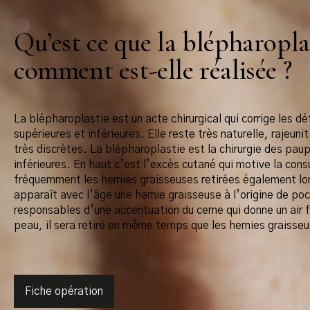
Qu’est ce que la blépharopla
comment est-elle réalisée ?
La blépharoplastie est un acte chirurgical qui corrige les d
supérieures et inférieures. Elle reste très naturelle, rajeunit
très discrètes. La blépharoplastie est la chirurgie des pau
inférieures. En haut c’est l’excès cutané qui motive la cons
fréquemment les hernies graisseuses retirées également lors
apparaît avec l’âge une hernie graisseuse à l’origine de poc
responsables d’une accentuation du cerne qui donne un air f
peau, il sera retiré en même temps que les hernies graisse
Fiche opération