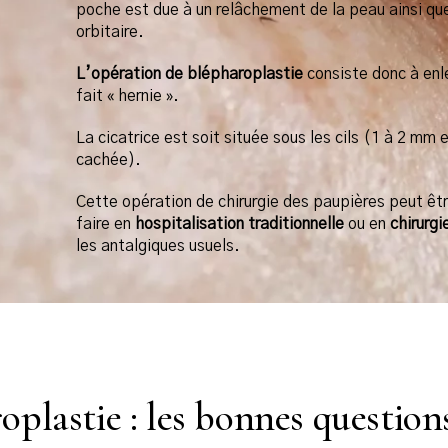
poche est due à un relâchement de la peau ainsi qu
orbitaire.
L’opération de blépharoplastie
consiste donc à enle
fait « hernie ».
La cicatrice est soit située sous les cils (1 à 2 m
cachée).
Cette opération de chirurgie des paupières peut êt
faire en
hospitalisation traditionnelle
ou en
chirurgi
les antalgiques usuels.
oplastie : les bonnes questions