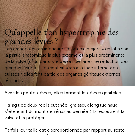
Qu’appelle t’on hypertrophie des
grandes lèvres ?
Les grandes lèvres inférieures ou « labia majora » en latin sont
la partie anatomique la plus externe et la plus proéminente
de la vulve (d’ou parfois le besoin de faire une réduction des
grandes lèvres). Elles sont situées à la face interne des
cuisses ; elles font partie des organes génitaux externes
féminins.
Avec les petites lèvres, elles forment les lèvres génitales.
Il s’agit de deux replis cutanéo-graisseux longitudinaux
s’étendant du mont de vénus au périnée ; ils recouvrent la
vulve et la protègent.
Parfois leur taille est disproportionnée par rapport au reste