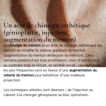
Un acte de chirurgie esthétique
(génioplastie, injection,
augmentation du menton)
La
chirurgie du menton
et un acte de chirurgie esthétique qui
permet de modifier le volume apparent du menton
(augmentation du menton diminution du menton). Chez
certains patients il est trop proéminent, chez d’autres il est
au contraire trop en retrait, et semble reculé. Les demandes
les plus fréquentes sont en faveur d’une
augmentation du
volume du menton
pour bénéficier d’une meilleure
projection.
Les techniques utilisées sont diverses : de l’injection au
cabinet à la chirurgie génioplastie au bloc opératoire.